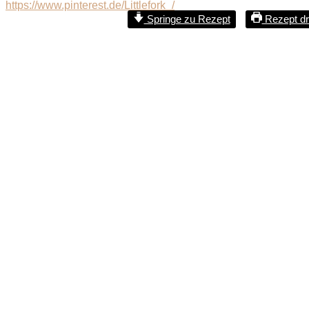
https://www.pinterest.de/Littlefork_/
Springe zu Rezept
Rezept d