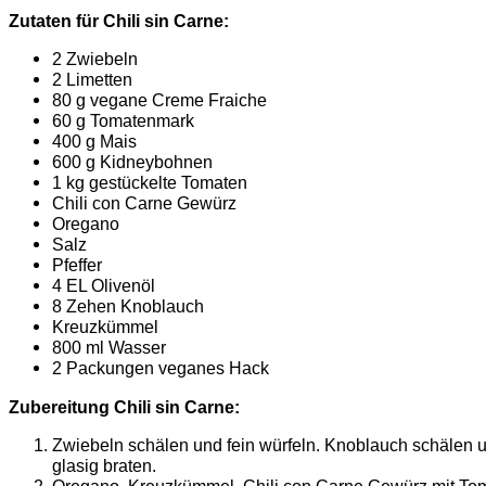
Zutaten für Chili sin Carne:
2 Zwiebeln
2 Limetten
80 g vegane Creme Fraiche
60 g Tomatenmark
400 g Mais
600 g Kidneybohnen
1 kg gestückelte Tomaten
Chili con Carne Gewürz
Oregano
Salz
Pfeffer
4 EL Olivenöl
8 Zehen Knoblauch
Kreuzkümmel
800 ml Wasser
2 Packungen veganes Hack
Zubereitung Chili sin Carne:
Zwiebeln schälen und fein würfeln. Knoblauch schälen u
glasig braten.
Oregano, Kreuzkümmel, Chili con Carne Gewürz mit Tom