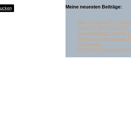
Meine neuesten Beiträge:
rucken
Was ist Cortisol? Funkti
Pasta mit Miesmuscheln
Saisonkalender August: F
Rezept für Valentinstag: H
Sahnesoße
GESUNDE Sommerrollen 