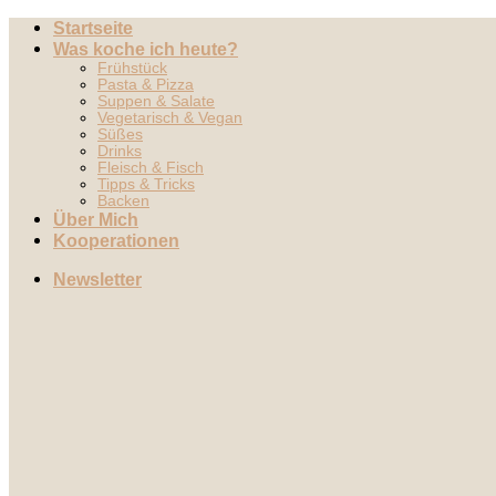
Zum
Startseite
Inhalt
Was koche ich heute?
springen
Frühstück
Pasta & Pizza
Suppen & Salate
Vegetarisch & Vegan
Süßes
Drinks
Fleisch & Fisch
Tipps & Tricks
Backen
Über Mich
Kooperationen
Newsletter