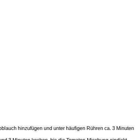
noblauch hinzufügen und unter häufigen Rühren ca. 3 Minuten
d 3 Minuten kochen, bis die Tomaten-Mischung eindickt.