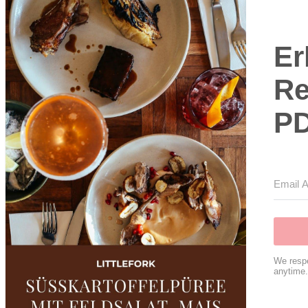
Er
Re
P
We respe
anytime.