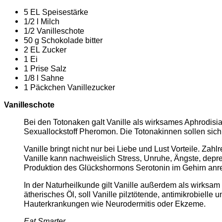
5 EL Speisestärke
1/2 l Milch
1/2 Vanilleschote
50 g Schokolade bitter
2 EL Zucker
1 Ei
1 Prise Salz
1/8 l Sahne
1 Päckchen Vanillezucker
Vanilleschote
Bei den Totonaken galt Vanille als wirksames Aphrodisia
Sexuallockstoff Pheromon. Die Totonakinnen sollen sich 
Vanille bringt nicht nur bei Liebe und Lust Vorteile. Zah
Vanille kann nachweislich Stress, Unruhe, Ängste, depr
Produktion des Glückshormons Serotonin im Gehirn anre
In der Naturheilkunde gilt Vanille außerdem als wirks
ätherisches Öl, soll Vanille pilztötende, antimikrobie
Hauterkrankungen wie Neurodermitis oder Ekzeme.
Eat Smarter