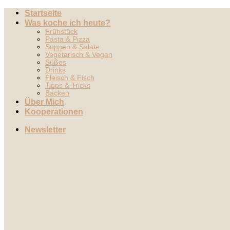
Zum
Startseite
Inhalt
Was koche ich heute?
springen
Frühstück
Pasta & Pizza
Suppen & Salate
Vegetarisch & Vegan
Süßes
Drinks
Fleisch & Fisch
Tipps & Tricks
Backen
Über Mich
Kooperationen
Newsletter