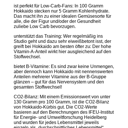
ist perfekt für Low-Carb-Fans: In 100 Gramm
Hokkaido stecken nur 5 Gramm Kohlenhydrate.
Das macht ihn zu einer idealen Gemüsesorte für
alle, die der Figur und/oder der Gesundheit
zuliebe Low Carb bevorzugen.
unterstützt das Training: Wer regelmäßig ins
Studio geht und dazu sehr eiweißbetont isst, der
greift bei Hokkaido am besten öfter zu: Der hohe
Vitamin-A-Anteil wirkt hier ausgleichend auf den
Stoffwechsel.
bietet B-Vitamine: Es sind zwar keine Unmengen,
aber dennoch kann Hokkaido mit nennenswerten
Anteilen mehrerer Vitamine aus der B-Gruppe
glänzen – gut für das Nervensystem und den
gesamten Stoffwechsel!
CO2-Bilanz: Mit einem Emissionswert von unter
130 Gramm pro 100 Gramm, ist die CO2-Bilanz
von Hokkaido-Kürbis gut. Die CO2-Werte
basieren auf den Berechnungen des IFEU-Institut
für Energie- und Umweltforschung Heidelberg
und wurden für jedes Lebensmittel jeweils
einzeln als „durchschnittliches Lebensmittel“