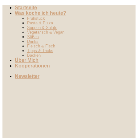
Zum
Startseite
Inhalt
Was koche ich heute?
springen
Frühstück
Pasta & Pizza
Suppen & Salate
Vegetarisch & Vegan
Süßes
Drinks
Fleisch & Fisch
Tipps & Tricks
Backen
Über Mich
Kooperationen
Newsletter