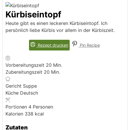
Kürbiseintopf
Heute gibt es einen leckeren Kürbiseintopf. Ich
persönlich liebe Kürbis vor allem in der Kürbiszeit.
Rezept drucken
Pin Recipe
Minuten
Vorbereitungszeit
20
Min.
Minuten
Zubereitungszeit
20
Min.
Gericht
Suppe
Küche
Deutsch
Portionen
4
Personen
Kalorien
338
kcal
Zutaten