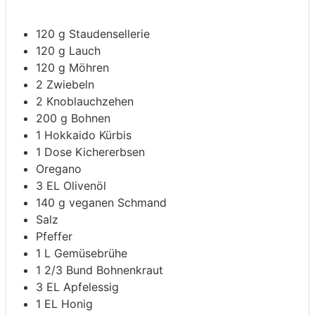
120
g
Staudensellerie
120
g
Lauch
120
g
Möhren
2
Zwiebeln
2
Knoblauchzehen
200
g
Bohnen
1
Hokkaido Kürbis
1
Dose
Kichererbsen
Oregano
3
EL
Olivenöl
140
g
veganen Schmand
Salz
Pfeffer
1
L
Gemüsebrühe
1 2/3
Bund
Bohnenkraut
3
EL
Apfelessig
1
EL
Honig