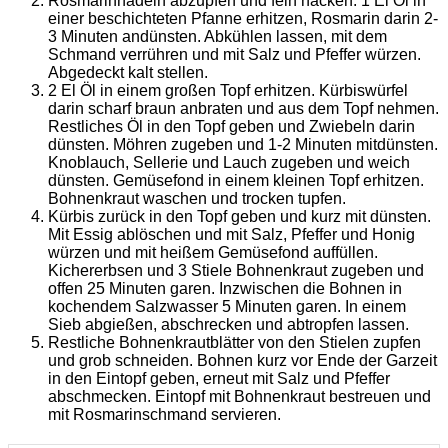
Rosmarinnadeln abzupfen und fein hacken. 1 El Öl in
einer beschichteten Pfanne erhitzen, Rosmarin darin 2-
3 Minuten andünsten. Abkühlen lassen, mit dem
Schmand verrühren und mit Salz und Pfeffer würzen.
Abgedeckt kalt stellen.
2 El Öl in einem großen Topf erhitzen. Kürbiswürfel
darin scharf braun anbraten und aus dem Topf nehmen.
Restliches Öl in den Topf geben und Zwiebeln darin
dünsten. Möhren zugeben und 1-2 Minuten mitdünsten.
Knoblauch, Sellerie und Lauch zugeben und weich
dünsten. Gemüsefond in einem kleinen Topf erhitzen.
Bohnenkraut waschen und trocken tupfen.
Kürbis zurück in den Topf geben und kurz mit dünsten.
Mit Essig ablöschen und mit Salz, Pfeffer und Honig
würzen und mit heißem Gemüsefond auffüllen.
Kichererbsen und 3 Stiele Bohnenkraut zugeben und
offen 25 Minuten garen. Inzwischen die Bohnen in
kochendem Salzwasser 5 Minuten garen. In einem
Sieb abgießen, abschrecken und abtropfen lassen.
Restliche Bohnenkrautblätter von den Stielen zupfen
und grob schneiden. Bohnen kurz vor Ende der Garzeit
in den Eintopf geben, erneut mit Salz und Pfeffer
abschmecken. Eintopf mit Bohnenkraut bestreuen und
mit Rosmarinschmand servieren.