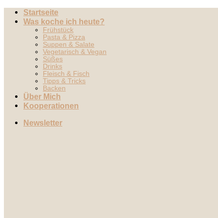
Zum
Startseite
Inhalt
Was koche ich heute?
springen
Frühstück
Pasta & Pizza
Suppen & Salate
Vegetarisch & Vegan
Süßes
Drinks
Fleisch & Fisch
Tipps & Tricks
Backen
Über Mich
Kooperationen
Newsletter