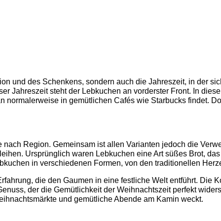
ration und des Schenkens, sondern auch die Jahreszeit, in der 
 Jahreszeit steht der Lebkuchen an vorderster Front. In diese
man normalerweise in gemütlichen Cafés wie Starbucks findet. 
 je nach Region. Gemeinsam ist allen Varianten jedoch die Ve
hen. Ursprünglich waren Lebkuchen eine Art süßes Brot, das im
kuchen in verschiedenen Formen, von den traditionellen Herzen
e Erfahrung, die den Gaumen in eine festliche Welt entführt. Di
uss, der die Gemütlichkeit der Weihnachtszeit perfekt widers
eihnachtsmärkte und gemütliche Abende am Kamin weckt.