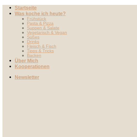
Zum
Startseite
Inhalt
Was koche ich heute?
springen
Frühstück
Pasta & Pizza
Suppen & Salate
Vegetarisch & Vegan
Süßes
Drinks
Fleisch & Fisch
Tipps & Tricks
Backen
Über Mich
Kooperationen
Newsletter