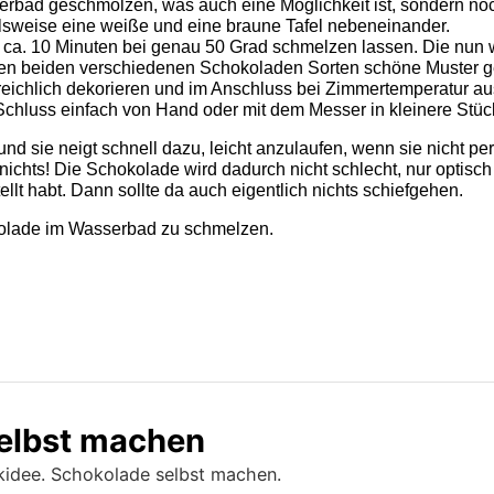
erbad geschmolzen, was auch eine Möglichkeit ist, sondern noc
elsweise eine weiße und eine braune Tafel nebeneinander.
n ca. 10 Minuten bei genau 50 Grad schmelzen lassen. Die nu
den beiden verschiedenen Schokoladen Sorten schöne Muster g
reichlich dekorieren und im Anschluss bei Zimmertemperatur aus
chluss einfach von Hand oder mit dem Messer in kleinere Stüc
d sie neigt schnell dazu, leicht anzulaufen, wenn sie nicht p
chts! Die Schokolade wird dadurch nicht schlecht, nur optisch 
tellt habt. Dann sollte da auch eigentlich nichts schiefgehen.
okolade im Wasserbad zu schmelzen.
elbst machen
nkidee. Schokolade selbst machen.