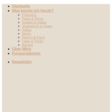
Zum
Startseite
Inhalt
Was koche ich heute?
springen
Frühstück
Pasta & Pizza
Suppen & Salate
Vegetarisch & Vegan
Süßes
Drinks
Fleisch & Fisch
Tipps & Tricks
Backen
Über Mich
Kooperationen
Newsletter