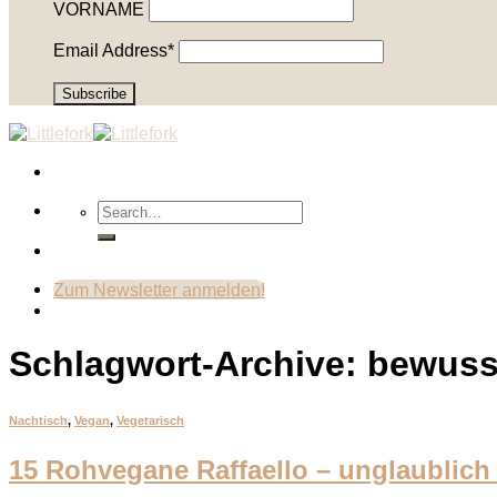
VORNAME
Email Address*
Zum Newsletter anmelden!
Schlagwort-Archive:
bewuss
Nachtisch
,
Vegan
,
Vegetarisch
15 Rohvegane Raffaello – unglaublich