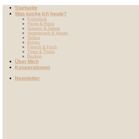
Zum
Startseite
Inhalt
Was koche ich heute?
springen
Frühstück
Pasta & Pizza
Suppen & Salate
Vegetarisch & Vegan
Süßes
Drinks
Fleisch & Fisch
Tipps & Tricks
Backen
Über Mich
Kooperationen
Newsletter