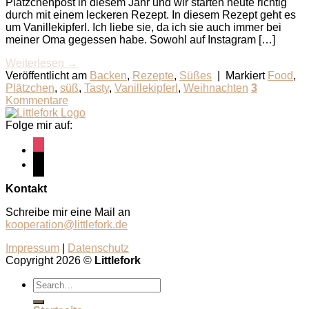
Plätzchenpost in diesem Jahr und wir starten heute richtig
durch mit einem leckeren Rezept. In diesem Rezept geht es
um Vanillekipferl. Ich liebe sie, da ich sie auch immer bei
meiner Oma gegessen habe. Sowohl auf Instagram […]
Weiterlesen
→
Veröffentlicht am
Backen
,
Rezepte
,
Süßes
|
Markiert
Food
,
Plätzchen
,
süß
,
Tasty
,
Vanillekipferl
,
Weihnachten
3
Kommentare
Folge mir auf:
instagram
pinterest
Kontakt
Schreibe mir eine Mail an
kooperation@littlefork.de
Impressum
|
Datenschutz
Copyright 2026 ©
Littlefork