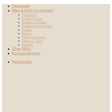
Zum
Startseite
Inhalt
Was koche ich heute?
springen
Frühstück
Pasta & Pizza
Suppen & Salate
Vegetarisch & Vegan
Süßes
Drinks
Fleisch & Fisch
Tipps & Tricks
Backen
Über Mich
Kooperationen
Newsletter