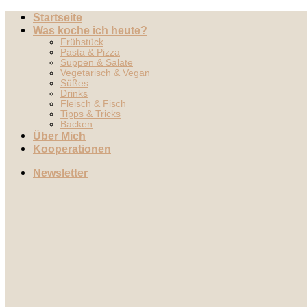
Zum
Startseite
Inhalt
Was koche ich heute?
springen
Frühstück
Pasta & Pizza
Suppen & Salate
Vegetarisch & Vegan
Süßes
Drinks
Fleisch & Fisch
Tipps & Tricks
Backen
Über Mich
Kooperationen
Newsletter