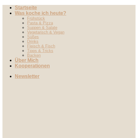
Zum
Startseite
Inhalt
Was koche ich heute?
springen
Frühstück
Pasta & Pizza
Suppen & Salate
Vegetarisch & Vegan
Süßes
Drinks
Fleisch & Fisch
Tipps & Tricks
Backen
Über Mich
Kooperationen
Newsletter