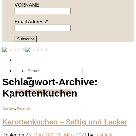
VORNAME
Email Address*
Schlagwort-Archive:
Karottenkuchen
Zum Newsletter anmelden!
Kuchen
,
Rezepte
Karottenkuchen – Saftig und Lecker
Posted on
23. März 2021
20. März 2021
by
Littlefork