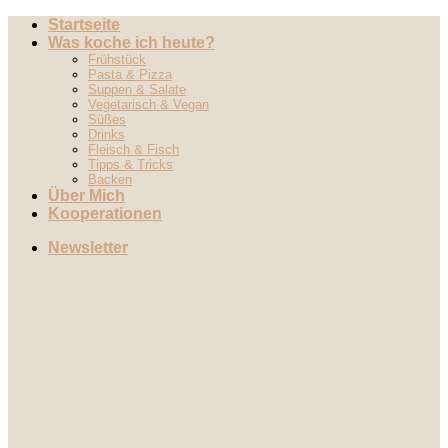
Zum
Startseite
Inhalt
Was koche ich heute?
springen
Frühstück
Pasta & Pizza
Suppen & Salate
Vegetarisch & Vegan
Süßes
Drinks
Fleisch & Fisch
Tipps & Tricks
Backen
Über Mich
Kooperationen
Newsletter